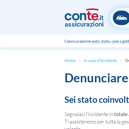
L’assicurazione
auto
,
moto
,
cane e gat
Home
In caso d’Incidente
D
Denunciare 
Sei stato coinvol
Segnalaci l’incidente in
totale
Ti assisteremo per tutta la gest
veicolo
.