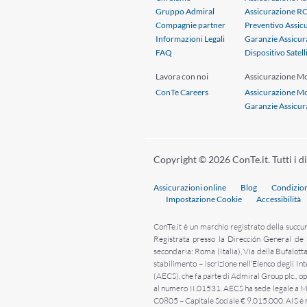
Gruppo Admiral
Assicurazione R
Compagnie partner
Preventivo Assic
Informazioni Legali
Garanzie Assicur
FAQ
Dispositivo Satell
Lavora con noi
Assicurazione M
ConTe Careers
Assicurazione M
Garanzie Assicu
Copyright © 2026 ConTe.it. Tutti i dir
Assicurazioni online
Blog
Condizion
Impostazione Cookie
Accessibilità
ConTe.it è un marchio registrato della succu
Registrata presso la Dirección General de
secondaria: Roma (Italia), Via della Bufalot
stabilimento – iscrizione nell’Elenco degli 
(AECS), che fa parte di Admiral Group plc., ope
al numero II.01531. AECS ha sede legale a Ma
C0805 – Capitale Sociale € 9.015.000. AIS è ra