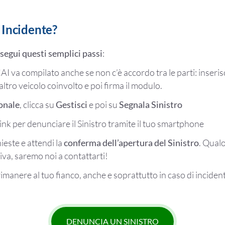
 Incidente?
segui questi semplici passi
:
 CAI va compilato anche se non c’è accordo tra le parti: inserisc
l’altro veicolo coinvolto e poi firma il modulo.
onale
, clicca su
Gestisci
e poi su
Segnala Sinistro
link per denunciare il Sinistro tramite il tuo smartphone
hieste e attendi la
conferma dell’apertura del Sinistro
. Qual
va, saremo noi a contattarti!
imanere al tuo fianco, anche e soprattutto in caso di inciden
DENUNCIA UN SINISTRO