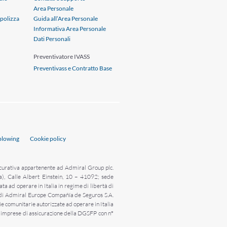
Area Personale
 polizza
Guida all’Area Personale
Informativa Area Personale
Dati Personali
Preventivatore IVASS
Preventivass e Contratto Base
blowing
Cookie policy
sicurativa appartenente ad Admiral Group plc.
), Calle Albert Einstein, 10 – 41092; sede
 ad operare in Italia in regime di libertà di
ti di Admiral Europe Compañía de Seguros S.A.
nie comunitarie autorizzate ad operare in Italia
e imprese di assicurazione della DGSFP con n°