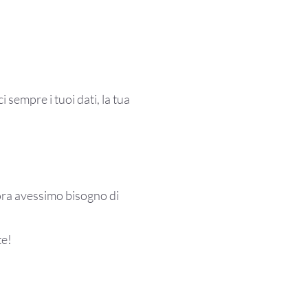
i sempre i tuoi dati, la tua
ora avessimo bisogno di
te!