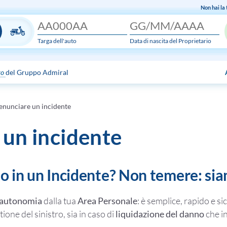
Non hai la
Targa dell'auto
Data di nascita del Proprietario
to
del Gruppo Admiral
enunciare un incidente
un incidente
to in un Incidente? Non temere: si
 autonomia
dalla tua
Area Personale
: è semplice, rapido e si
ione del sinistro, sia in caso di
liquidazione del danno
che in