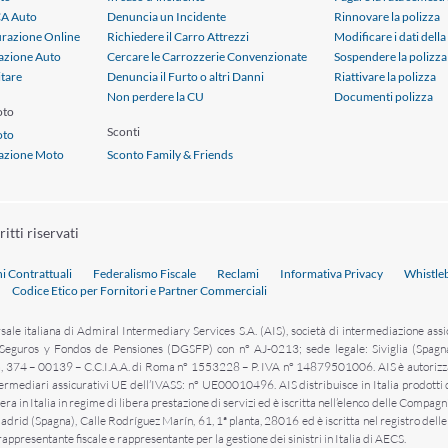
CA Auto
Denuncia un Incidente
Rinnovare la polizza
urazione Online
Richiedere il Carro Attrezzi
Modificare i dati della
azione Auto
Cercare le Carrozzerie Convenzionate
Sospendere la polizza
itare
Denuncia il Furto o altri Danni
Riattivare la polizza
Non perdere la CU
Documenti polizza
oto
Sconti
oto
razione Moto
Sconto Family & Friends
itti riservati
i Contrattuali
Federalismo Fiscale
Reclami
Informativa Privacy
Whistle
Codice Etico per Fornitori e Partner Commerciali
rsale italiana di Admiral Intermediary Services S.A. (AIS), società di intermediazione as
 Seguros y Fondos de Pensiones (DGSFP) con n° AJ-0213; sede legale: Siviglia (Spagna
ta, 374 – 00139 – C.C.I.A.A. di Roma n° 1553228 – P. IVA n° 14879501006. AIS è autorizzata
Intermediari assicurativi UE dell’IVASS: n° UE00010496. AIS distribuisce in Italia prodot
ra in Italia in regime di libera prestazione di servizi ed è iscritta nell’elenco delle Compag
drid (Spagna), Calle Rodríguez Marín, 61, 1ª planta, 28016 ed è iscritta nel registro dell
ppresentante fiscale e rappresentante per la gestione dei sinistri in Italia di AECS.