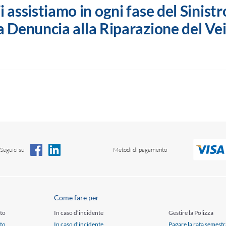
a modalità bonifico bancario; entro 10 giorni lavorativi dalla
i assistiamo in ogni fase del Sinistr
amento e, in ogni caso, in base alle tempistiche postali, se è
a Denuncia alla Riparazione del Ve
la modalità assegno.
Seguici su
Metodi di pagamento
Come fare per
to
In caso d’incidente
Gestire la Polizza
to
In caso d’incidente
Pagare la rata semestr