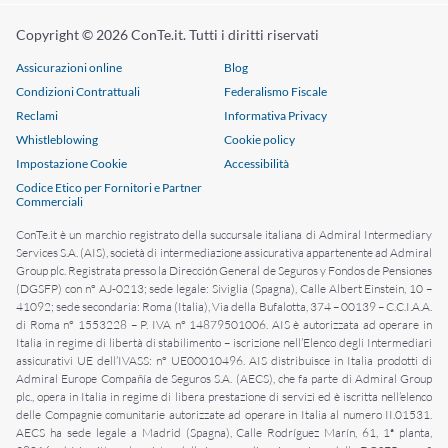
Copyright © 2026 ConTe.it. Tutti i diritti riservati
Assicurazioni online
Blog
Condizioni Contrattuali
Federalismo Fiscale
Reclami
Informativa Privacy
Whistleblowing
Cookie policy
Impostazione Cookie
Accessibilità
Codice Etico per Fornitori e Partner
Commerciali
ConTe.it è un marchio registrato della succursale italiana di Admiral Intermediary
Services S.A. (AIS), società di intermediazione assicurativa appartenente ad Admiral
Group plc. Registrata presso la Dirección General de Seguros y Fondos de Pensiones
(DGSFP) con n° AJ-0213; sede legale: Siviglia (Spagna), Calle Albert Einstein, 10 –
41092; sede secondaria: Roma (Italia), Via della Bufalotta, 374 – 00139 – C.C.I.A.A.
di Roma n° 1553228 – P. IVA n° 14879501006. AIS è autorizzata ad operare in
Italia in regime di libertà di stabilimento – iscrizione nell’Elenco degli Intermediari
assicurativi UE dell’IVASS: n° UE00010496. AIS distribuisce in Italia prodotti di
Admiral Europe Compañía de Seguros S.A. (AECS), che fa parte di Admiral Group
plc., opera in Italia in regime di libera prestazione di servizi ed è iscritta nell’elenco
delle Compagnie comunitarie autorizzate ad operare in Italia al numero II.01531.
AECS ha sede legale a Madrid (Spagna), Calle Rodríguez Marín, 61, 1ª planta,