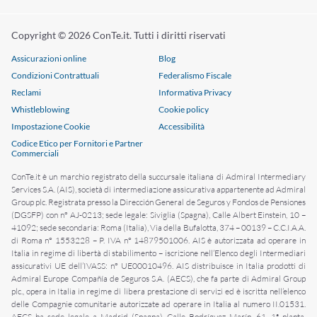
Copyright © 2026 ConTe.it. Tutti i diritti riservati
Assicurazioni online
Blog
Condizioni Contrattuali
Federalismo Fiscale
Reclami
Informativa Privacy
Whistleblowing
Cookie policy
Impostazione Cookie
Accessibilità
Codice Etico per Fornitori e Partner
Commerciali
ConTe.it è un marchio registrato della succursale italiana di Admiral Intermediary
Services S.A. (AIS), società di intermediazione assicurativa appartenente ad Admiral
Group plc. Registrata presso la Dirección General de Seguros y Fondos de Pensiones
(DGSFP) con n° AJ-0213; sede legale: Siviglia (Spagna), Calle Albert Einstein, 10 –
41092; sede secondaria: Roma (Italia), Via della Bufalotta, 374 – 00139 – C.C.I.A.A.
di Roma n° 1553228 – P. IVA n° 14879501006. AIS è autorizzata ad operare in
Italia in regime di libertà di stabilimento – iscrizione nell’Elenco degli Intermediari
assicurativi UE dell’IVASS: n° UE00010496. AIS distribuisce in Italia prodotti di
Admiral Europe Compañía de Seguros S.A. (AECS), che fa parte di Admiral Group
plc., opera in Italia in regime di libera prestazione di servizi ed è iscritta nell’elenco
delle Compagnie comunitarie autorizzate ad operare in Italia al numero II.01531.
AECS ha sede legale a Madrid (Spagna), Calle Rodríguez Marín, 61, 1ª planta,