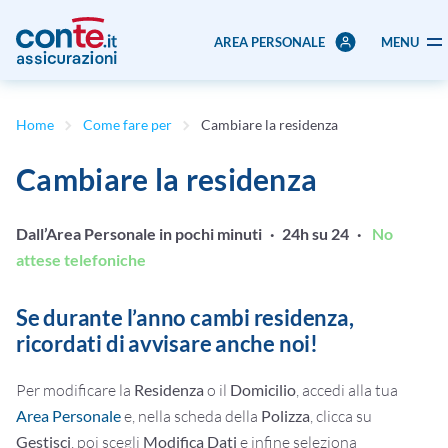
AREA PERSONALE
MENU
Home
Come fare per
Cambiare la residenza
Cambiare la residenza
Dall’Area Personale in pochi minuti · 24h su 24 ·
No
attese telefoniche
Se durante l’anno cambi residenza,
ricordati di avvisare anche noi!
Per modificare la
Residenza
o il
Domicilio
, accedi alla tua
Area Personale
e, nella scheda della
Polizza
, clicca su
Gestisci
, poi scegli
Modifica Dati
e infine seleziona