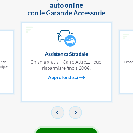
auto online
con le Garanzie Accessorie
Assistenza Stradale
Chiama gratis il Carro Attrezzi: puoi
rito
Prote
colpa!
risparmiare fino a 200€!
Approfondisci