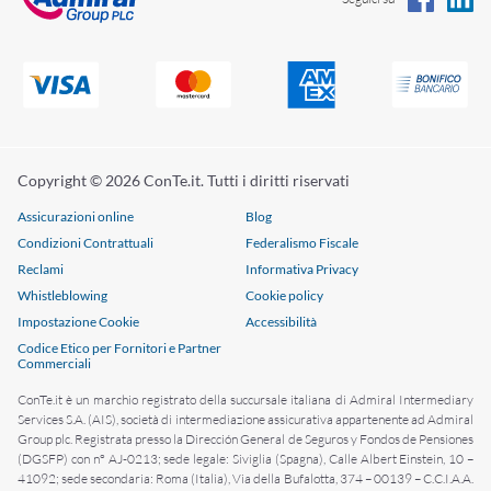
Allestimento interno;
Eventuale presenza di antifurto e relativa
tipologia;
Anno di acquisto;
Utilizzo principale del veicolo
Ricovero notturno (il veicolo sarà parcheggiato in
un garage, in un box o lungola strada pubblica?);
Copyright © 2026 ConTe.it. Tutti i diritti riservati
Eventuale presenza di un gancio traino o di altre
Assicurazioni online
Blog
modifiche;
Condizioni Contrattuali
Federalismo Fiscale
Reclami
Informativa Privacy
Sarà poi necessario inserire anche i dati relativi a
Whistleblowing
Cookie policy
proprietario e conducente (se diverso dal
Impostazione Cookie
Accessibilità
proprietario), tra cui:
Codice Etico per Fornitori e Partner
Commerciali
I dati personali;
ConTe.it è un marchio registrato della succursale italiana di Admiral Intermediary
La data di scadenza della polizza eventualmente
Services S.A. (AIS), società di intermediazione assicurativa appartenente ad Admiral
già sottoscritta;
Group plc. Registrata presso la Dirección General de Seguros y Fondos de Pensiones
(DGSFP) con n° AJ-0213; sede legale: Siviglia (Spagna), Calle Albert Einstein, 10 –
La Classe di merito universale (CU);
41092; sede secondaria: Roma (Italia), Via della Bufalotta, 374 – 00139 – C.C.I.A.A.