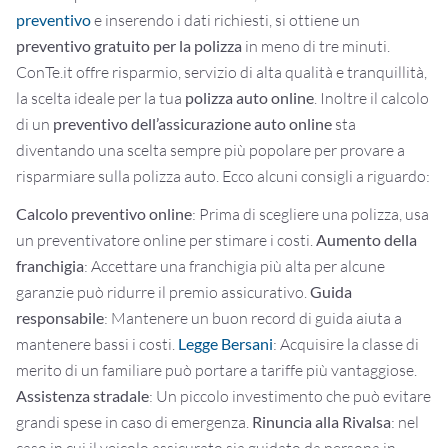
preventivo
e inserendo i dati richiesti, si ottiene un
preventivo gratuito per la polizza
in meno di tre minuti.
ConTe.it offre risparmio, servizio di alta qualità e tranquillità,
la scelta ideale per la tua
polizza auto online
.
Inoltre il calcolo
di un
preventivo dell’assicurazione auto online
sta
diventando una scelta sempre più popolare per provare a
risparmiare sulla polizza auto. Ecco alcuni consigli a riguardo:
Calcolo preventivo online
: Prima di scegliere una polizza, usa
un preventivatore online per stimare i costi.
Aumento della
franchigia
: Accettare una franchigia più alta per alcune
garanzie può ridurre il premio assicurativo.
Guida
responsabile
: Mantenere un buon record di guida aiuta a
mantenere bassi i costi.
Legge Bersani
: Acquisire la classe di
merito di un familiare può portare a tariffe più vantaggiose.
Assistenza stradale
: Un piccolo investimento che può evitare
grandi spese in caso di emergenza.
Rinuncia alla Rivalsa
: nel
caso in cui il veicolo assicurato sia guidato da persona in