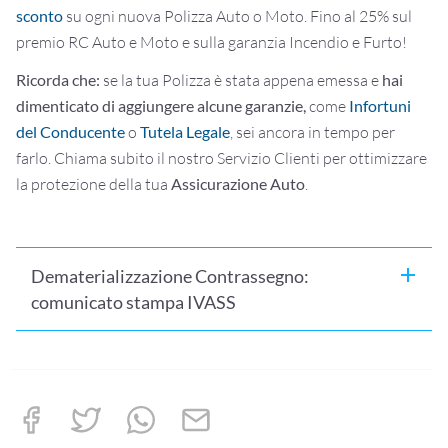
sconto
su ogni nuova Polizza Auto o Moto. Fino al 25% sul
premio RC Auto e Moto e sulla garanzia Incendio e Furto!
Ricorda che:
se la tua Polizza è stata appena emessa e
hai
dimenticato di aggiungere alcune garanzie,
come
Infortuni
del Conducente
o
Tutela Legale
, sei ancora in tempo per
farlo. Chiama subito il nostro Servizio Clienti per ottimizzare
la protezione della tua
Assicurazione Auto
.
Dematerializzazione Contrassegno:
comunicato stampa IVASS
Il 18 ottobre 2015 cessa l’obbligo di esposizione del
Contrassegno di assicurazione RC Auto su tutti i veicoli
a motore. Resta fermo l’obbligo, previsto dall’articolo
180 del Codice della Strada, di tenere a bordo del veicolo
il Certificato di Assicurazione, vale a dire il documento