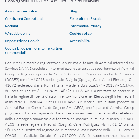
Copyright © 2026 ConTe.it. Tutti i diritti riservati
Assicurazioni online
Blog
Condizioni Contrattuali
Federalismo Fiscale
Reclami
Informativa Privacy
Whistleblowing
Cookie policy
Impostazione Cookie
Accessibilità
Codice Etico per Fornitori e Partner
Commerciali
ConTe.it è un marchio registrato della succursale italiana di Admiral Intermediary
Services S.A. (AIS), società di intermediazione assicurativa appartenente ad Admiral
Group plc. Registrata presso la Dirección General de Seguros y Fondos de Pensiones
(DGSFP) con n° AJ-0213; sede legale: Siviglia (Spagna), Calle Albert Einstein, 10 –
41092; sede secondaria: Roma (Italia), Via della Bufalotta, 374 – 00139 – C.C.I.A.A.
di Roma n° 1553228 – P. IVA n° 14879501006. AIS è autorizzata ad operare in
Italia in regime di libertà di stabilimento – iscrizione nell’Elenco degli Intermediari
assicurativi UE dell’IVASS: n° UE00010496. AIS distribuisce in Italia prodotti di
Admiral Europe Compañía de Seguros S.A. (AECS), che fa parte di Admiral Group
plc., opera in Italia in regime di libera prestazione di servizi ed è iscritta nell’elenco
delle Compagnie comunitarie autorizzate ad operare in Italia al numero II.01531.
AECS ha sede legale a Madrid (Spagna), Calle Rodríguez Marín, 61, 1ª planta,
28016 ed è iscritta nel registro delle imprese di assicurazione della DGSFP con n°
C0805 – Capitale Sociale € 9.015.000. AIS è rappresentante fiscale e