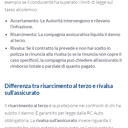
esempio se il conducente ha superato i limiti di legge sul
tasso alcolemico:
Accertamento:
Le Autorità intervengono e rilevano
l’infrazione.
Risarcimento:
La compagnia assicurativa liquida il danno
al terzo.
Rivalsa:
Se il contratto la prevede e non hai scelto in
polizza la rinuncia alla rivalsa (o se la rinuncia non copre il
caso specifico), la compagnia può chiedere all’assicurato il
rimborso totale o parziale di quanto pagato.
Differenza tra risarcimento al terzo e rivalsa
sull’assicurato
Il
risarcimento al terzo
è la protezione nei confronti di chi ha
subito il danno. È garantito per legge dalla RC Auto
obbligatoria. La
rivalsa sull’assicurato
invece riguarda il
rapporto tra assicuratore e assicurato: se l’assicurato ha