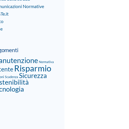
unicazioni Normative
Te.it
to
ie
gomenti
nutenzione
Normativa
Risparmio
tente
Sicurezza
oni
Scadenza
stenibilità
cnologia