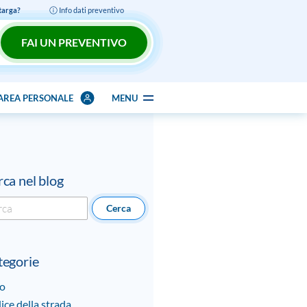
 targa?
Info dati preventivo
FAI UN PREVENTIVO
AREA PERSONALE
MENU
ca nel blog
rch
tegorie
o
ice della strada