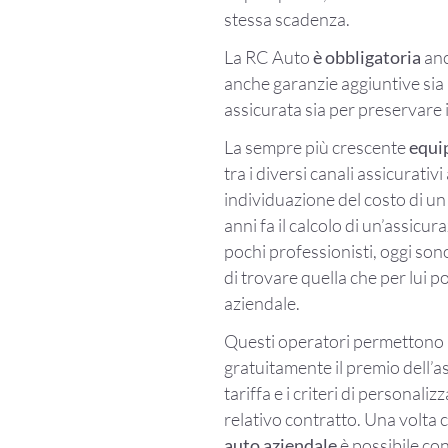
stessa scadenza.
La RC Auto
è obbligatoria
anc
anche garanzie aggiuntive sia 
assicurata sia per preservare 
La sempre più crescente
equip
tra i diversi canali assicurati
individuazione del costo di un
anni fa il calcolo di un’assicur
pochi professionisti, oggi son
di trovare quella che per lui 
aziendale.
Questi operatori permettono in
gratuitamente il premio dell’a
tariffa e i criteri di personali
relativo contratto. Una volta 
auto aziendale
è possibile con