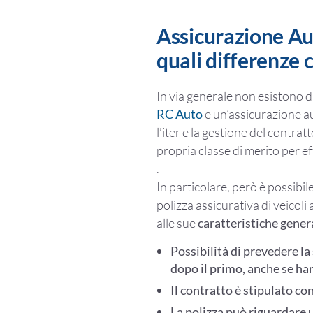
Assicurazione Au
quali differenze 
In via generale non esistono di
RC Auto
e un’assicurazione a
l’iter e la gestione del contratt
propria classe di merito per ef
.
In particolare, però è possibil
polizza assicurativa di veicol
alle sue
caratteristiche gener
Possibilità di prevedere la 
dopo il primo, anche se ha
Il contratto è stipulato co
La polizza può riguardare un