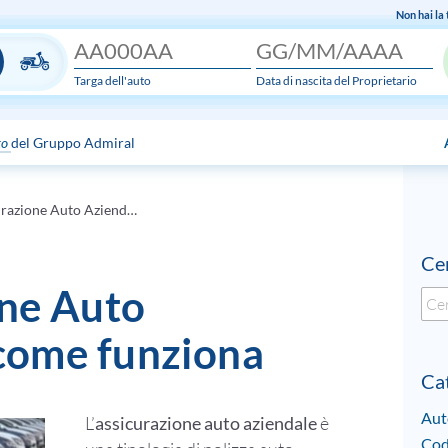
Non hai la
Targa dell'auto
Data di nascita del Proprietario
to
del Gruppo Admiral
Assicurazione Auto Aziendale: come funziona
Cer
one Auto
Sea
for:
come funziona
Ca
Aut
L’
assicurazione auto aziendale
è
Cod