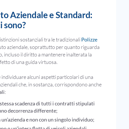
to Aziendale e Standard:
ci sono?
stinzioni sostanziali tra le tradizionali
Polizze
uto aziendale, soprattutto per quanto riguarda
o, incluso il diritto a mantenere inalterata la
fetto di una guida virtuosa.
e individuare alcuni aspetti particolari di una
i aziendali che, in sostanza, corrispondono anche
ali
:
stessa scadenza di tutti i contratti stipulati
nno decorrenza differente;
n un’azienda e non con un singolo individuo;
o o un’intera flotta di veicoli aziendali.