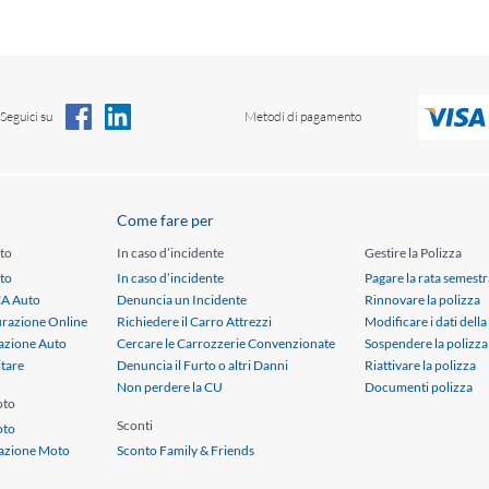
Seguici su
Metodi di pagamento
Come fare per
to
In caso d’incidente
Gestire la Polizza
to
In caso d’incidente
Pagare la rata semestr
CA Auto
Denuncia un Incidente
Rinnovare la polizza
urazione Online
Richiedere il Carro Attrezzi
Modificare i dati della
azione Auto
Cercare le Carrozzerie Convenzionate
Sospendere la polizza
itare
Denuncia il Furto o altri Danni
Riattivare la polizza
Non perdere la CU
Documenti polizza
oto
Sconti
oto
razione Moto
Sconto Family & Friends