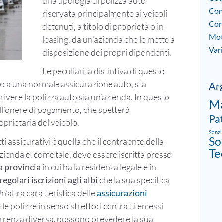
una tipologia di polizza auto
Com
riservata principalmente ai veicoli
Con
detenuti, a titolo di proprietà o in
Mo
leasing, da un’azienda che le mette a
Var
disposizione dei propri dipendenti.
Le peculiarità distintiva di questo
to a una normale assicurazione auto, sta
Ar
rivere la polizza auto sia un’azienda. In questo
Ma
all’onere di pagamento, che spetterà
Pa
prietaria del veicolo.
Sanzi
So
ti assicurativi è quella che il contraente della
Te
ienda e, come tale, deve essere iscritta presso
 provincia
in cui ha la residenza legale e in
regolari iscrizioni agli albi
che la sua specifica
n’altra caratteristica delle
assicurazioni
le polizze in senso stretto: i contratti emessi
orrenza diversa, possono prevedere la sua