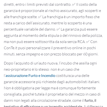
diretti, entro i limiti previsti dal contratto.
✅ Il costo della
garanzia è proporzionale al rischio assicurato, agli scoperti e
alle franchigie scelte.
✅ La franchigia è un importo fisso che
resta a carico dell’assicurato, mentre lo scoperto è una
percentuale variabile del danno.
✅ La garanzia può essere
aggiunta al momento della stipula o del rinnovo della polizza,
ma non può essere sottoscritta da sola senza RCA.
✅ Con
ConTe.it puoi personalizzare il preventivo online in pochi
minuti, senza impegno e con prezzo bloccato per 60 giorni.
Dopo l’acquisto di un’auto nuova, l’incubo che assilla ogni
neo-proprietario è lo stesso: non è un caso che
l’
assicurazione Furto e Incendio
costituisca una delle
garanzie accessorie più richieste dagli automobilisti italiani.
Non è obbligatoria per legge ma è comunque fortemente
consigliata, poiché tutela il proprietario del mezzo in caso di
danni non legati alla circolazione stradale, come il
furto, il
tentativo di effrazione o un incendio accidentale
. A differenza