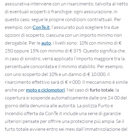
assicurativa interviene con un risarcimento, talvolta al netto
di eventuali scoperti o franchigie: ogni assicurazione, in
questo caso, segue le proprie condizioni contrattuali.
Per
esempio, con
ConTe.it
, l’assicurato può scegliere tra due
opzioni di scoperto, ciascuna con un importo minimo non
derogabile. Per le
auto
, i livelli sono: 10% con minimo di €
250 oppure 15% con minimo di € 375. Questo significa che,
in caso di sinistro, verrà applicato l’importo maggiore tra la
percentuale concordata e il minimo stabilito. Per esempio,
con uno scoperto del 10% e un danno di € 10.000, il
risarcimento effettivo sarà di € 9.000. Il meccanismo è simile
anche per
moto e ciclomotori
.
Nel caso di
furto totale
, la
copertura si sospende automaticamente dalle ore 24:00 del
giorno della denuncia alle autorità.
La polizza Furto e
Incendio offerta da ConTe.it include una serie di garanzie
ulteriori pensate per offrire una protezione più ampia. Se il
furto totale avviene entro sei mesi dall’immatricolazione del