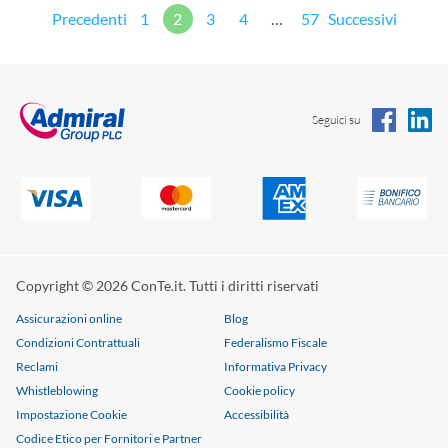
Paginazione
Precedenti
1
2
3
4
…
57
Successivi
degli
articoli
Seguici su
Copyright © 2026 ConTe.it. Tutti i diritti riservati
Assicurazioni online
Blog
Condizioni Contrattuali
Federalismo Fiscale
Reclami
Informativa Privacy
Whistleblowing
Cookie policy
Impostazione Cookie
Accessibilità
Codice Etico per Fornitori e Partner